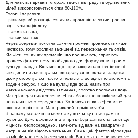
Для навісів, парканів, огорож, захист від граду та будівельних
цілей використовується сітка 80-110%.
Головні переваги:
· рівномірний розподіл сонячних променів та захист рослин
від ультрафіолету;
· невелика вага; ·
· легкий монтаж.
Через осередки полотна сонячні промені проникають лише
частково, тому рослини захищені від пересихання та опіків.
Кількість сонячних променів, що проникають, сприяють
процесу фотосинтезу необхідного для формування і росту
культур і плодів. Важливо що , при використанні затіняючої
сітки, значно зменшується випаровування вологи. Завдяки
цьому скорочується частота поливів, а це відчутно економить
водний ресурс. Якщо на вулиці йде дощ, навіть при
максимальному відсотку затінення, полотно пропускає воду.
Матеріал для виготовлення сітки абсолютно нешкідливий для
навколишнього середовища. Затіняюча сітка - ефективне і
економне рішення. Має тривалий термін служби.
В нашому магазині ви можете купити сітку на метраж і в
рулонах. Дуже важливо знати при виборі затінюючої сітки що
міцність, безпосередньо , залежить від ваги на квадратний
метр, а не від відсотка затінення. Саме цей фактор відповідає
за міцність та термін експлуатації. Багато хто це не враховує .