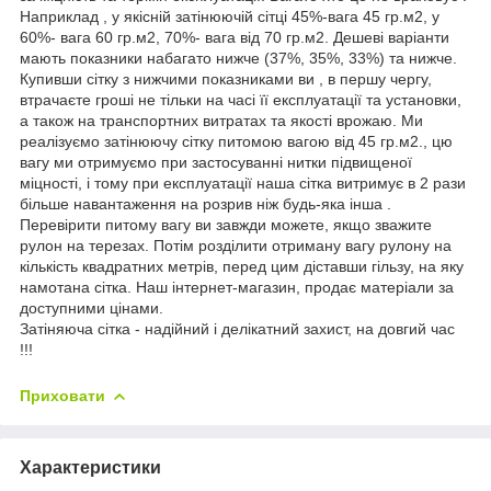
Наприклад , у якісній затінюючій сітці 45%-вага 45 гр.м2, у
60%- вага 60 гр.м2, 70%- вага від 70 гр.м2. Дешеві варіанти
мають показники набагато нижче (37%, 35%, 33%) та нижче.
Купивши сітку з нижчими показниками ви , в першу чергу,
втрачаєте гроші не тільки на часі її експлуатації та установки,
а також на транспортних витратах та якості врожаю. Ми
реалізуємо затінюючу сітку питомою вагою від 45 гр.м2., цю
вагу ми отримуємо при застосуванні нитки підвищеної
міцності, і тому при експлуатації наша сітка витримує в 2 рази
більше навантаження на розрив ніж будь-яка інша .
Перевірити питому вагу ви завжди можете, якщо зважите
рулон на терезах. Потім розділити отриману вагу рулону на
кількість квадратних метрів, перед цим діставши гільзу, на яку
намотана сітка. Наш інтернет-магазин, продає матеріали за
доступними цінами.
Затіняюча сітка - надійний і делікатний захист, на довгий час
!!!
Приховати
Характеристики