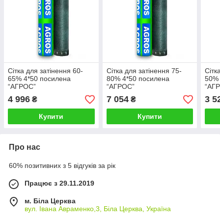
Сітка для затінення 60-
Сітка для затінення 75-
Сітк
65% 4*50 посилена
80% 4*50 посилена
50% 
“AГРОС”
“AГРОС”
“AГ
4 996
7 054
3 5
₴
₴
Купити
Купити
Про нас
60% позитивних з 5 відгуків за рік
Працює з 29.11.2019
м. Біла Церква
вул. Івана Авраменко,3, Біла Церква, Україна