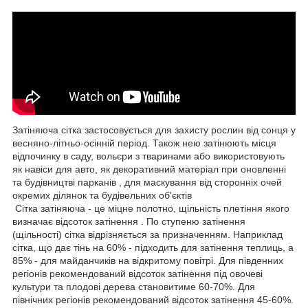
Затіняюча сітка застосовується для захисту рослин від сонця у
весняно-літньо-осінній період. Також нею затінюють місця
відпочинку в саду, вольєри з тваринами або використовують
як навіси для авто, як декоративний матеріал при оновленні
та будівництві парканів , для маскування від сторонніх очей
окремих ділянок та будівельних об'єктів
Сітка затіняюча - це міцне полотно, щільність плетіння якого
визначає відсоток затінення . По ступеню затінення
(щільності) сітка відрізняється за призначенням. Наприклад
сітка, що дає тінь на 60% - підходить для затінення теплиць, а
85% - для майданчиків на відкритому повітрі. Для південних
регіонів рекомендований відсоток затінення під овочеві
культури та плодові дерева становитиме 60-70%. Для
північних регіонів рекомендований відсоток затінення 45-60%.