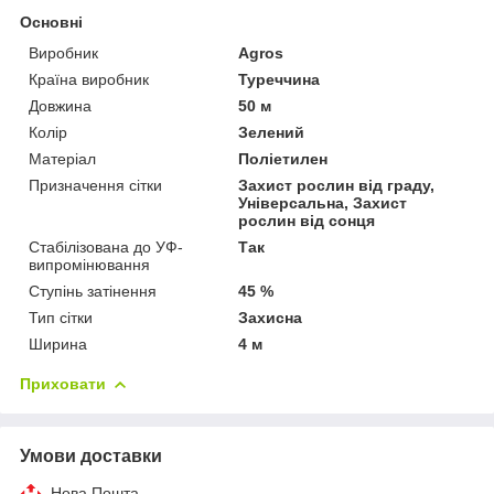
Основні
Виробник
Agros
Країна виробник
Туреччина
Довжина
50 м
Колір
Зелений
Матеріал
Поліетилен
Призначення сітки
Захист рослин від граду,
Універсальна, Захист
рослин від сонця
Стабілізована до УФ-
Так
випромінювання
Ступінь затінення
45 %
Тип сітки
Захисна
Ширина
4 м
Приховати
Умови доставки
Нова Пошта