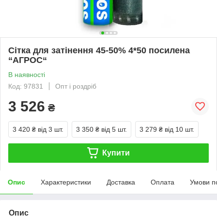
Сітка для затінення 45-50% 4*50 посилена
“AГРОС“
В наявності
Код: 97831
Опт і роздріб
3 526
₴
3 420 ₴
від 3 шт.
3 350 ₴
від 5 шт.
3 279 ₴
від 10 шт.
Купити
Опис
Характеристики
Доставка
Оплата
Умови п
Опис