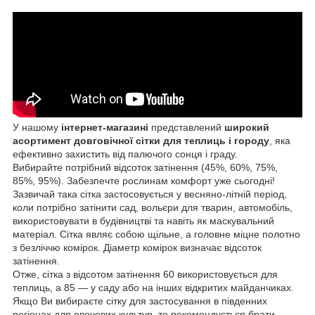
У нашому
інтернет-магазині
представлений
широкий
асортимент
довговічної сітки для теплиць і городу
, яка
ефективно захистить від палючого сонця і граду.
Вибирайте потрібний відсоток затінення (45%, 60%, 75%,
85%, 95%). Забезпечте рослинам комфорт уже сьогодні!
Зазвичай така сітка застосовується у весняно-літній період,
коли потрібно затінити сад, вольєри для тварин, автомобіль,
використовувати в будівництві та навіть як маскувальний
матеріал. Сітка являє собою щільне, а головне міцне полотно
з безліччю комірок. Діаметр комірок визначає відсоток
затінення.
Отже, сітка з відсотом затінення 60 використовується для
теплиць, а 85 — у саду або на інших відкритих майданчиках.
Якщо Ви вибираєте сітку для застосування в південних
регіонах для овочевих культур, то рекомендується брати