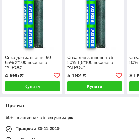
Сітка для затінення 60-
Сітка для затінення 75-
Сітк
65% 2*100 посилена
80% 1,5*100 посилена
80%
“AГРОС”
“AГРОС”
4 996
5 192
81
₴
₴
₴
Купити
Купити
Про нас
60% позитивних з 5 відгуків за рік
Працює з 29.11.2019