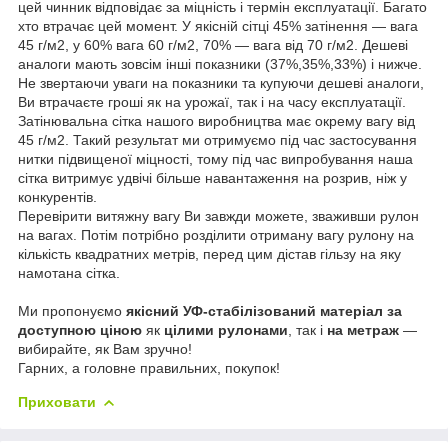
цей чинник відповідає за міцність і термін експлуатації. Багато
хто втрачає цей момент. У якісній сітці 45% затінення — вага
45 г/м2, у 60% вага 60 г/м2, 70% — вага від 70 г/м2. Дешеві
аналоги мають зовсім інші показники (37%,35%,33%) і нижче.
Не звертаючи уваги на показники та купуючи дешеві аналоги,
Ви втрачаєте гроші як на урожаї, так і на часу експлуатації.
Затінювальна сітка нашого виробництва має окрему вагу від
45 г/м2. Такий результат ми отримуємо під час застосування
нитки підвищеної міцності, тому під час випробування наша
сітка витримує удвічі більше навантаження на розрив, ніж у
конкурентів.
Перевірити витяжну вагу Ви завжди можете, зваживши рулон
на вагах. Потім потрібно розділити отриману вагу рулону на
кількість квадратних метрів, перед цим дістав гільзу на яку
намотана сітка.
Ми пропонуємо
якісний УФ-стабілізований матеріал за
доступною ціною
як
цілими рулонами
, так і
на метраж
—
вибирайте, як Вам зручно!
Гарних, а головне правильних, покупок!
Приховати