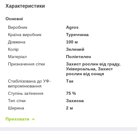
Характеристики
Основні
Виробник
Agros
Країна виробник
Туреччина
Довжина
100 м
Колір
Зелений
Матеріал
Поліетилен
Призначення сітки
Захист рослин від граду,
Універсальна, Захист
рослин від сонця
Стабілізована до УФ-
Так
випромінювання
Ступінь затінення
75 %
Тип сітки
Захисна
Ширина
2 м
Приховати