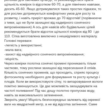
щільність комірок із відсотком 60-70, а для північних навпаки,
досить 45-60. Якщо дотримуватися таких простих підказок, то
для рослин дотримуються комфортних умов для росту та
розвитку, і навіть приріст врожаю до 70 відсотків! (порівнюючи
з тими, що не були захищені від надмірного сонячного
випромінювання) А ось для навісів або будівельних цілей
рекомендується брати відсоток щільності комірок від 80 і до
110. Сітка виготовлена виключно з нешкідливого матеріалу.
Головні переваги:
-легкість у використанні;
-мала вага;
-захист від надмірного сонячного випромінювання;
-міцність.
Через комірки полотна сонячні промені проникають тільки
частково, тому рослини захищені від пересихання й опіків.
Кількість сонячних променів, що проходить, сприяє процесу
фотосинтезу необхідного для формування та росту культур і
плодів. Коли ви використовуєте сітку, то випаровування вологи
помітно зменшується. Це дає можливість заощаджувати на
частоті поливання! Під час дощу полотно пропускає воду,
навіть за максимального затемнення.
Зверніть увагу! Міцність безпосередньо залежить від окремої
ваги на квадратний метр, а не від відсотка затінення. Саме