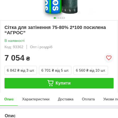
Сітка для затінення 75-80% 2*100 посилена
“AГРОС”
В наявності
Код: 93362
Опт і роздріб
7 054
₴
6 842 ₴
від 3 шт.
6 701 ₴
від 5 шт.
6 560 ₴
від 10 шт.
Купити
Опис
Характеристики
Доставка
Оплата
Умови п
Опис