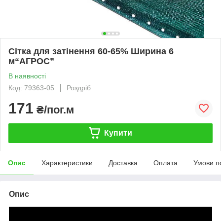
Сітка для затінення 60-65% Ширина 6
м“AГРОС”
В наявності
Код: 79363-05
Роздріб
171
₴/пог.м
Купити
Опис
Характеристики
Доставка
Оплата
Умови п
Опис