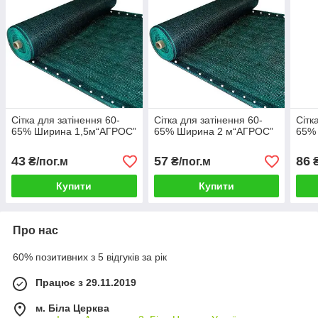
Сітка для затінення 60-
Сітка для затінення 60-
Сітк
65% Ширина 1,5м“AГРОС”
65% Ширина 2 м“AГРОС”
65%
43
57
86
₴/пог.м
₴/пог.м
₴
Купити
Купити
Про нас
60% позитивних з 5 відгуків за рік
Працює з 29.11.2019
м. Біла Церква