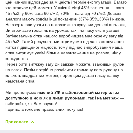
цей чинник відповідає за міцність і термін експлуатації. Багато
хто втрачає цей момент. У якісній сітці 45% затінення — вага
45 г/м2, у 60% вага 60 г/м2, 70% — вага від 70 г/м2. Дешеві
аналоги мають зовсім інші показники (37%,35%,33%) і нижче.
Не звертаючи уваги на показники та купуючи дешеві аналоги,
Ви втрачаєте гроші як на урожаї, так і на часу експлуатації.
Затінювальна сітка нашого виробництва має окрему вагу від
45 г/м2. Такий результат ми отримуємо під час застосування
нитки підвищеної міцності, тому під час випробування наша
сітка витримує удвічі більше навантаження на розрив, ніж у
конкурентів.
Перевірити витяжну вагу Ви завжди можете, зваживши рулон
на вагах. Потім потрібно розділити отриману вагу рулону на
кількість квадратних метрів, перед цим дістав гільзу на яку
намотана сітка.
Ми пропонуємо
якісний УФ-стабілізований матеріал за
доступною ціною
як
цілими рулонами
, так і
на метраж
—
вибирайте, як Вам зручно!
Гарних, а головне правильних, покупок!
Приховати