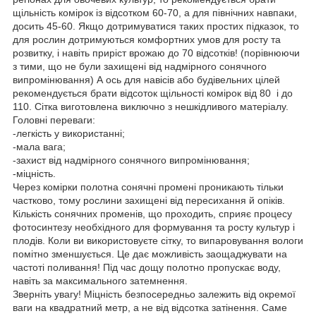
щільність комірок із відсотком 60-70, а для північних навпаки,
досить 45-60. Якщо дотримуватися таких простих підказок, то
для рослин дотримуються комфортних умов для росту та
розвитку, і навіть приріст врожаю до 70 відсотків! (порівнюючи
з тими, що не були захищені від надмірного сонячного
випромінювання) А ось для навісів або будівельних цілей
рекомендується брати відсоток щільності комірок від 80 і до
110. Сітка виготовлена виключно з нешкідливого матеріалу.
Головні переваги:
-легкість у використанні;
-мала вага;
-захист від надмірного сонячного випромінювання;
-міцність.
Через комірки полотна сонячні промені проникають тільки
частково, тому рослини захищені від пересихання й опіків.
Кількість сонячних променів, що проходить, сприяє процесу
фотосинтезу необхідного для формування та росту культур і
плодів. Коли ви використовуєте сітку, то випаровування вологи
помітно зменшується. Це дає можливість заощаджувати на
частоті поливання! Під час дощу полотно пропускає воду,
навіть за максимального затемнення.
Зверніть увагу! Міцність безпосередньо залежить від окремої
ваги на квадратний метр, а не від відсотка затінення. Саме