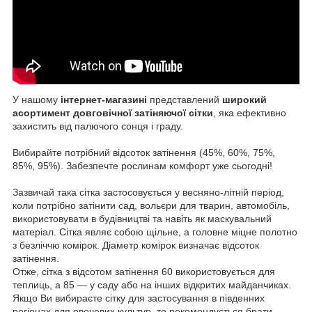
У нашому
інтернет-магазині
представлений
широкий
асортимент
довговічної затіняючої сітки
, яка ефективно
захистить від палючого сонця і граду.
Вибирайте потрібний відсоток затінення (45%, 60%, 75%,
85%, 95%). Забезпечте рослинам комфорт уже сьогодні!
Зазвичай така сітка застосовується у весняно-літній період,
коли потрібно затінити сад, вольєри для тварин, автомобіль,
використовувати в будівництві та навіть як маскувальний
матеріал. Сітка являє собою щільне, а головне міцне полотно
з безліччю комірок. Діаметр комірок визначає відсоток
затінення.
Отже, сітка з відсотом затінення 60 використовується для
теплиць, а 85 — у саду або на інших відкритих майданчиках.
Якщо Ви вибираєте сітку для застосування в південних
регіонах для овочевих культур, то рекомендується брати