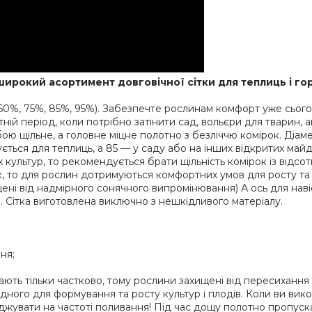
широкий асортимент
довговічної сітки для теплиць і г
60%, 75%, 85%, 95%). Забезпечте рослинам комфорт уже сього
тній період, коли потрібно затінити сад, вольєри для тварин, 
бою щільне, а головне міцне полотно з безліччю комірок. Діам
ується для теплиць, а 85 — у саду або на інших відкритих ма
культур, то рекомендується брати щільність комірок із відсотк
, то для рослин дотримуються комфортних умов для росту та р
щені від надмірного сонячного випромінювання) А ось для нав
0. Сітка виготовлена виключно з нешкідливого матеріалу.
ня;
ть тільки частково, тому рослини захищені від пересихання й 
ного для формування та росту культур і плодів. Коли ви вико
жувати на частоті поливання! Під час дощу полотно пропуска