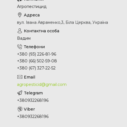
Агропестицид
вул. Івана Авраменко,3, Біла Церква, Україна
Вадим
+380 (93) 226-81-96
+380 (66) 502-59-08
+380 (67) 327-22-52
agropesticid@gmail.com
+380932268196
+380932268196