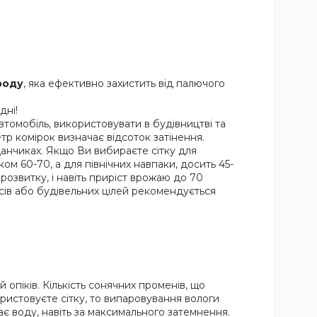
ороду
, яка ефективно захистить від палючого
дні!
автомобіль, використовувати в будівництві та
етр комірок визначає відсоток затінення.
йданчиках. Якщо Ви вибираєте сітку для
ом 60-70, а для північних навпаки, досить 45-
озвитку, і навіть приріст врожаю до 70
ісів або будівельних цілей рекомендується
опіків. Кількість сонячних променів, що
ристовуєте сітку, то випаровування вологи
є воду, навіть за максимального затемнення.