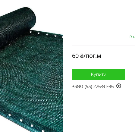
В 
60 ₴/пог.м
Купити
+380 (93) 226-81-96