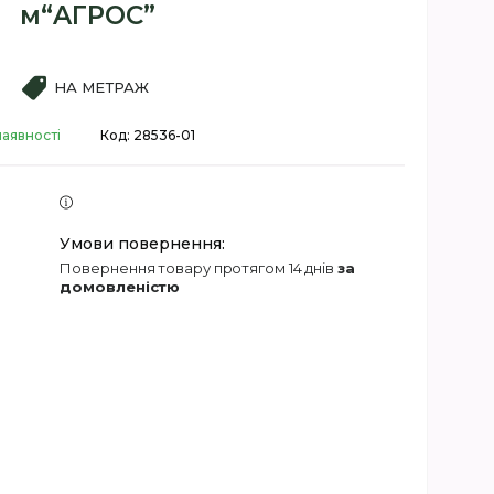
м“AГРОС”
НА МЕТРАЖ
наявності
Код:
28536-01
повернення товару протягом 14 днів
за
домовленістю