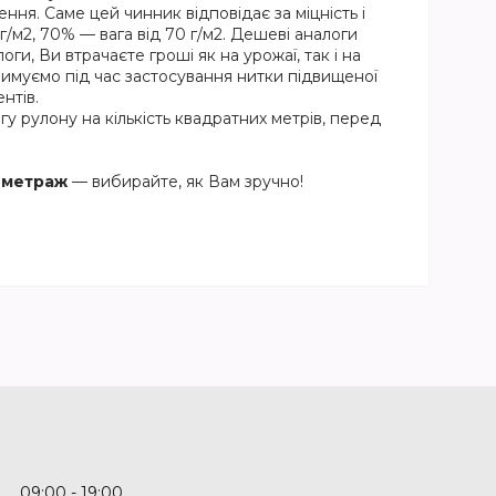
ення. Саме цей чинник відповідає за міцність і
0 г/м2, 70% — вага від 70 г/м2. Дешеві аналоги
и, Ви втрачаєте гроші як на урожаї, так і на
тримуємо під час застосування нитки підвищеної
нтів.
у рулону на кількість квадратних метрів, перед
 метраж
— вибирайте, як Вам зручно!
09:00
19:00