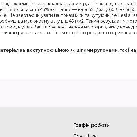
 від окремої ваги на квадратний метр, а не від відсотка затін
нт. У якісній сітці 45% затінення — вага 45 г/м2, у 60% вага 6
жче. Не звертаючи уваги на показники та купуючи дешеві аналог
иробництва має окрему вагу від 45 г/м2. Такий результат ми о
 витримує удвічі більше навантаження на розрив, ніж у конкуре
живши рулон на вагах. Потім потрібно розділити отриману ваг
матеріал за доступною ціною
як
цілими рулонами
, так і
на
Графік роботи
Понеділок