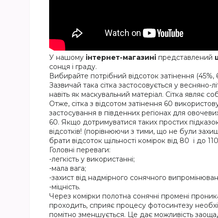
У нашому
інтернет-магазині
представлений
сонця і граду.
Вибирайте потрібний відсоток затінення (45%, 
Зазвичай така сітка застосовується у весняно-лі
навіть як маскувальний матеріал. Сітка являє со
Отже, сітка з відсотом затінення 60 використов
застосування в південних регіонах для овочевих 
60. Якщо дотримуватися таких простих підказок
відсотків! (порівнюючи з тими, що не були захи
брати відсоток щільності комірок від 80 і до 11
Головні переваги:
-легкість у використанні;
-мала вага;
-захист від надмірного сонячного випромінюван
-міцність.
Через комірки полотна сонячні промені проникаю
проходить, сприяє процесу фотосинтезу необхід
помітно зменшується. Це дає можливість заощад