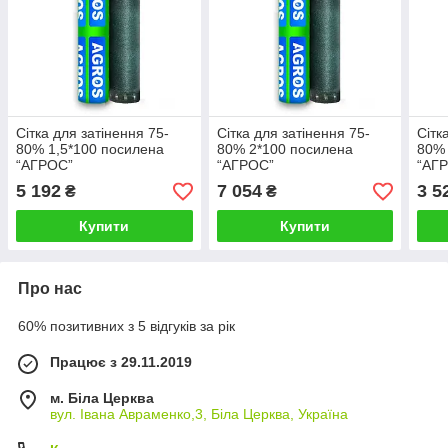
Сітка для затінення 75-
Сітка для затінення 75-
Сітк
80% 1,5*100 посилена
80% 2*100 посилена
80% 
“AГРОС”
“AГРОС”
“AГ
5 192
7 054
3 5
₴
₴
Купити
Купити
Про нас
60% позитивних з 5 відгуків за рік
Працює з 29.11.2019
м. Біла Церква
вул. Івана Авраменко,3, Біла Церква, Україна