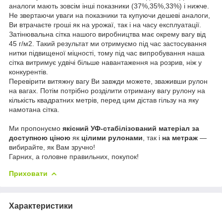
аналоги мають зовсім інші показники (37%,35%,33%) і нижче.
Не звертаючи уваги на показники та купуючи дешеві аналоги,
Ви втрачаєте гроші як на урожаї, так і на часу експлуатації.
Затінювальна сітка нашого виробництва має окрему вагу від
45 г/м2. Такий результат ми отримуємо під час застосування
нитки підвищеної міцності, тому під час випробування наша
сітка витримує удвічі більше навантаження на розрив, ніж у
конкурентів.
Перевірити витяжну вагу Ви завжди можете, зваживши рулон
на вагах. Потім потрібно розділити отриману вагу рулону на
кількість квадратних метрів, перед цим дістав гільзу на яку
намотана сітка.
Ми пропонуємо
якісний УФ-стабілізований матеріал за
доступною ціною
як
цілими рулонами
, так і
на метраж
—
вибирайте, як Вам зручно!
Гарних, а головне правильних, покупок!
Приховати
Характеристики