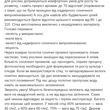
для рослин дотримуються комфортних умов для росту та
розвитку, і навіть приріст врожаю до 70 відсотків! (порівнюючи
з тими, що не були захищені від надмірного сонячного
випромінювання) А ось для навісів або будівельних цілей
рекомендується брати відсоток щільності комірок від 80 і до
110. Сітка виготовлена виключно з нешкідливого матеріалу.
Головні переваги:
-легкість у використанні;
-мала вага;
-захист від надмірного сонячного випромінювання;
-міцність.
Через комірки полотна сонячні промені проникають тільки
частково, тому рослини захищені від пересихання й опіків.
Кількість сонячних променів, що проходить, сприяє процесу
фотосинтезу необхідного для формування та росту культур і
плодів. Коли ви використовуєте сітку, то випаровування вологи
помітно зменшується. Це дає можливість заощаджувати на
частоті поливання! Під час дощу полотно пропускає воду,
навіть за максимального затемнення.
Зверніть увагу! Міцність безпосередньо залежить від окремої
ваги на квадратний метр, а не від відсотка затінення. Саме
цей чинник відповідає за міцність і термін експлуатації. Багато
хто втрачає цей момент. У якісній сітці 45% затінення — вага
45 г/м2, у 60% вага 60 г/м2, 70% — вага від 70 г/м2. Дешеві