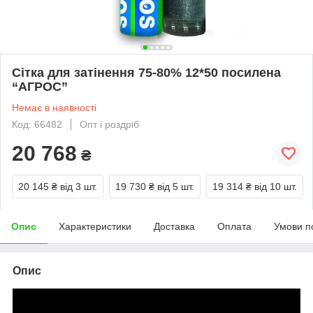
Сітка для затінення 75-80% 12*50 посилена
“AГРОС”
Немає в наявності
Код: 66482
Опт і роздріб
20 768
₴
20 145 ₴
від 3 шт.
19 730 ₴
від 5 шт.
19 314 ₴
від 10 шт.
Опис
Характеристики
Доставка
Оплата
Умови п
Опис