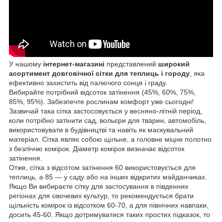
У нашому
інтернет-магазині
представлений
широкий
асортимент
довговічної сітки для теплиць і городу
, яка
ефективно захистить від палючого сонця і граду.
Вибирайте потрібний відсоток затінення (45%, 60%, 75%,
85%, 95%). Забезпечте рослинам комфорт уже сьогодні!
Зазвичай така сітка застосовується у весняно-літній період,
коли потрібно затінити сад, вольєри для тварин, автомобіль,
використовувати в будівництві та навіть як маскувальний
матеріал. Сітка являє собою щільне, а головне міцне полотно
з безліччю комірок. Діаметр комірок визначає відсоток
затінення.
Отже, сітка з відсотом затінення 60 використовується для
теплиць, а 85 — у саду або на інших відкритих майданчиках.
Якщо Ви вибираєте сітку для застосування в південних
регіонах для овочевих культур, то рекомендується брати
щільність комірок із відсотком 60-70, а для північних навпаки,
досить 45-60. Якщо дотримуватися таких простих підказок, то