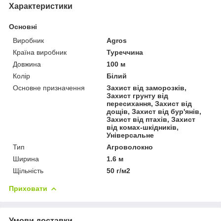
Характеристики
Основні
Виробник
Agros
Країна виробник
Туреччина
Довжина
100 м
Колір
Білий
Основне призначення
Захист від заморозків,
Захист грунту від
пересихання, Захист від
дощів, Захист від бур'янів,
Захист від птахів, Захист
від комах-шкідників,
Універсальне
Тип
Агроволокно
Ширина
1.6 м
Щільність
50 г/м2
Приховати
Умови доставки