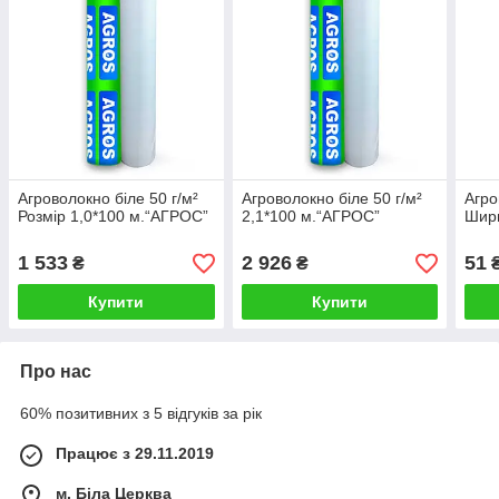
Агроволокно біле 50 г/м²
Агроволокно біле 50 г/м²
Агро
Розмір 1,0*100 м.“AГРОС”
2,1*100 м.“AГРОС”
Шири
1 533
2 926
51
₴
₴
₴
Купити
Купити
Про нас
60% позитивних з 5 відгуків за рік
Працює з 29.11.2019
м. Біла Церква