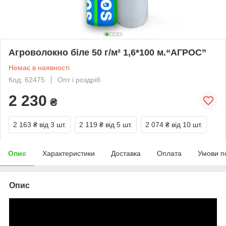
Агроволокно біле 50 г/м² 1,6*100 м.“AГРОС”
Немає в наявності
Код: 62475
Опт і роздріб
2 230
₴
2 163 ₴
від 3 шт.
2 119 ₴
від 5 шт.
2 074 ₴
від 10 шт.
Опис
Характеристики
Доставка
Оплата
Умови п
Опис