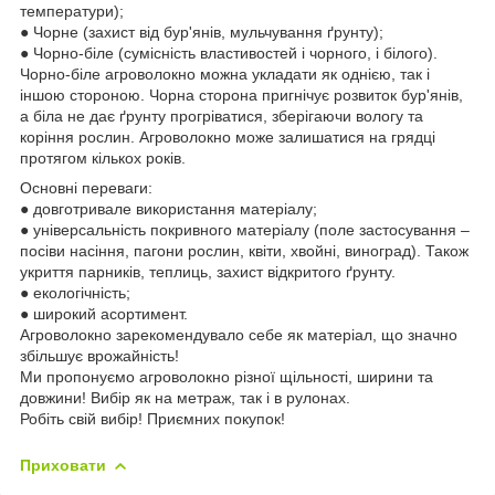
температури);
● Чорне (захист від бур'янів, мульчування ґрунту);
● Чорно-біле (сумісність властивостей і чорного, і білого).
Чорно-біле агроволокно можна укладати як однією, так і
іншою стороною. Чорна сторона пригнічує розвиток бур'янів,
а біла не дає ґрунту прогріватися, зберігаючи вологу та
коріння рослин. Агроволокно може залишатися на грядці
протягом кількох років.
Основні переваги:
● довготривале використання матеріалу;
● універсальність покривного матеріалу (поле застосування –
посіви насіння, пагони рослин, квіти, хвойні, виноград). Також
укриття парників, теплиць, захист відкритого ґрунту.
● екологічність;
● широкий асортимент.
Агроволокно зарекомендувало себе як матеріал, що значно
збільшує врожайність!
Ми пропонуємо агроволокно різної щільності, ширини та
довжини! Вибір як на метраж, так і в рулонах.
Робіть свій вибір! Приємних покупок!
Приховати