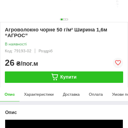
Агроволокно чорне 50 г/м² Ширина 1,6м
“AГРОС”
В наявності
Код: 79193-02
Роздріб
26
₴/пог.м
Купити
Опис
Характеристики
Доставка
Оплата
Умови п
Опис