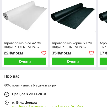
Агроволокно біле 42 г/м²
Агроволокно чорне 50 г/м²
Агро
Ширина 1,6 м.“AГРОС”
Ширина 2,1м “AГРОС”
Шири
22
35
17
₴/пог.м
₴/пог.м
₴
Купити
Купити
Про нас
60% позитивних з 5 відгуків за рік
Працює з 29.11.2019
м. Біла Церква
вул. Івана Авраменко,3, Біла Церква, Україна