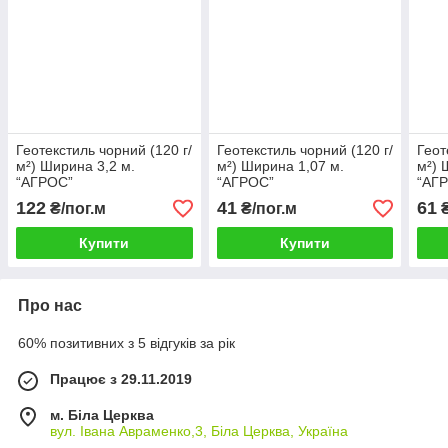
Геотекстиль чорний (120 г/
Геотекстиль чорний (120 г/
Геот
м²) Ширина 3,2 м.
м²) Ширина 1,07 м.
м²) 
“AГРОС”
“AГРОС”
“AГ
122
41
61
₴/пог.м
₴/пог.м
₴
Купити
Купити
Про нас
60% позитивних з 5 відгуків за рік
Працює з 29.11.2019
м. Біла Церква
вул. Івана Авраменко,3, Біла Церква, Україна