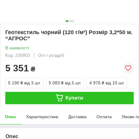
Геотекстиль чорний (120 г/м²) Розмір 3,2*50 м.
“AГРОС”
В наявності
Код: 230803
Опт і роздріб
5 351
₴
5 190 ₴
від 3 шт.
5 083 ₴
від 5 шт.
4 976 ₴
від 10 шт.
Купити
Опис
Характеристики
Доставка
Оплата
Умови п
Опис