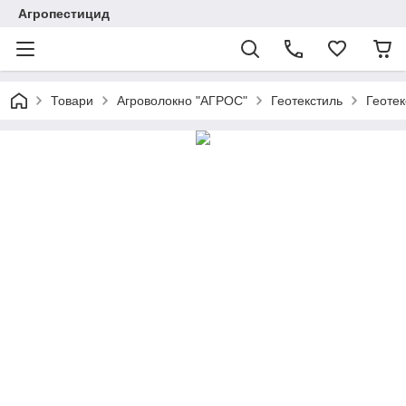
Агропестицид
Товари
Агроволокно "АГРОС"
Геотекстиль
Геотек