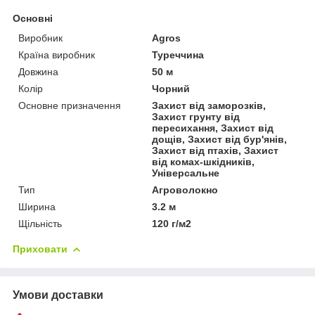
Основні
Виробник
Agros
Країна виробник
Туреччина
Довжина
50 м
Колір
Чорний
Основне призначення
Захист від заморозків,
Захист грунту від
пересихання, Захист від
дощів, Захист від бур'янів,
Захист від птахів, Захист
від комах-шкідників,
Універсальне
Тип
Агроволокно
Ширина
3.2 м
Щільність
120 г/м2
Приховати
Умови доставки