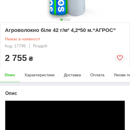
Агроволокно біле 42 г/м² 4,2*50 м.“AГРОС”
Немає в наявності
Код: 17796
Роздріб
2 755
₴
Опис
Характеристики
Доставка
Оплата
Умови п
Опис