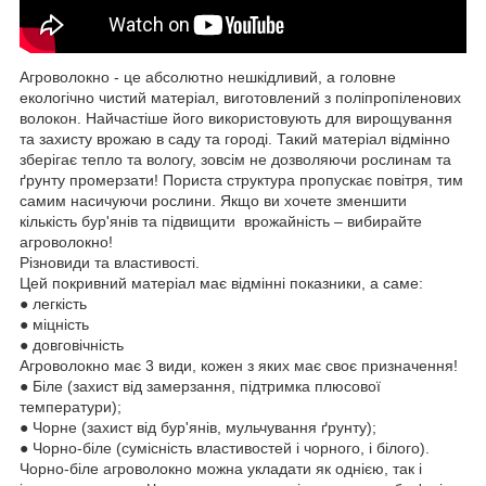
Агроволокно - це абсолютно нешкідливий, а головне
екологічно чистий матеріал, виготовлений з поліпропіленових
волокон. Найчастіше його використовують для вирощування
та захисту врожаю в саду та городі. Такий матеріал відмінно
зберігає тепло та вологу, зовсім не дозволяючи рослинам та
ґрунту промерзати! Пориста структура пропускає повітря, тим
самим насичуючи рослини. Якщо ви хочете зменшити
кількість бур'янів та підвищити врожайність – вибирайте
агроволокно!
Різновиди та властивості.
Цей покривний матеріал має відмінні показники, а саме:
● легкість
● міцність
● довговічність
Агроволокно має 3 види, кожен з яких має своє призначення!
● Біле (захист від замерзання, підтримка плюсової
температури);
● Чорне (захист від бур'янів, мульчування ґрунту);
● Чорно-біле (сумісність властивостей і чорного, і білого).
Чорно-біле агроволокно можна укладати як однією, так і