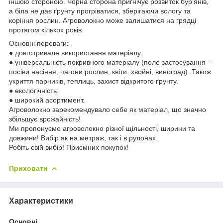
іншою стороною. Чорна сторона пригнічує розвиток бур'янів,
а біла не дає ґрунту прогріватися, зберігаючи вологу та
коріння рослин. Агроволокно може залишатися на грядці
протягом кількох років.
Основні переваги:
● довготривале використання матеріалу;
● універсальність покривного матеріалу (поле застосування –
посіви насіння, пагони рослин, квіти, хвойні, виноград). Також
укриття парників, теплиць, захист відкритого ґрунту.
● екологічність;
● широкий асортимент.
Агроволокно зарекомендувало себе як матеріал, що значно
збільшує врожайність!
Ми пропонуємо агроволокно різної щільності, ширини та
довжини! Вибір як на метраж, так і в рулонах.
Робіть свій вибір! Приємних покупок!
Приховати
Характеристики
Основні