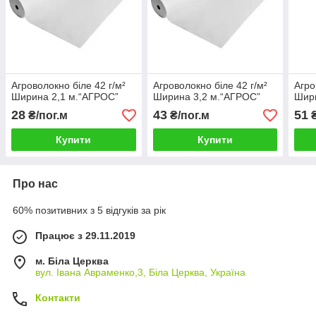
Агроволокно біле 42 г/м²
Агроволокно біле 42 г/м²
Агро
Ширина 2,1 м.“AГРОС”
Ширина 3,2 м.“AГРОС”
Шири
28
43
51
₴/пог.м
₴/пог.м
₴
Купити
Купити
Про нас
60% позитивних з 5 відгуків за рік
Працює з 29.11.2019
м. Біла Церква
вул. Івана Авраменко,3, Біла Церква, Україна
Контакти