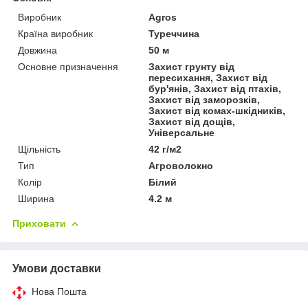
Виробник
Agros
Країна виробник
Туреччина
Довжина
50 м
Основне призначення
Захист грунту від
пересихання, Захист від
бур'янів, Захист від птахів,
Захист від заморозків,
Захист від комах-шкідників,
Захист від дощів,
Універсальне
Щільність
42 г/м2
Тип
Агроволокно
Колір
Білий
Ширина
4.2 м
Приховати
Умови доставки
Нова Пошта