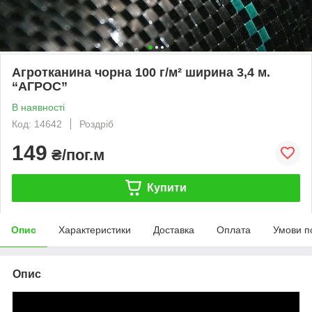
Агротканина чорна 100 г/м² ширина 3,4 м.
“AГРОС”
В наявності
Код: 14642
Роздріб
149
₴/пог.м
Купити
Опис
Характеристики
Доставка
Оплата
Умови п
Опис