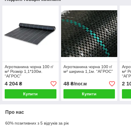
Агротканина чорна 100 г/
Агротканина чорна 100 г/
Агро
м² Розмір 1,1*100м.
м² ширина 1,1м. “AГРОС”
м² Р
“AГРОС”
“AГ
4 204
48
2 1
₴
₴/пог.м
Купити
Купити
Про нас
60% позитивних з 5 відгуків за рік