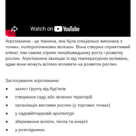
Агротканина - це тканина, яка була спеціально виконана з
тонких, поліпропіленових волокон. Вона створює сприятливий
клімат, тим самим сприяє якнайшвидшому росту і розвитку
рослин. Агротканина захищає їх від температурних коливань,
адже вони можуть всіляко впливати на розвиток рослин.
Застосування агротканини:
● захист ґрунту від бур'янів
● створення саду або зелених територій
● організація виставки рослин (у торгових точках)
● у садовій/парковій архітектурі
● збереження вологи, тепла та енергії
● у розплідниках