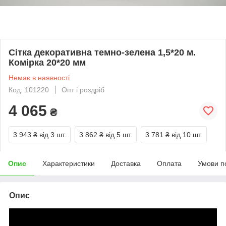
Сітка декоративна темно-зелена 1,5*20 м.
Комірка 20*20 мм
Немає в наявності
Код: 101220
Опт і роздріб
4 065
₴
3 943 ₴
від 3 шт.
3 862 ₴
від 5 шт.
3 781 ₴
від 10 шт.
Опис
Характеристики
Доставка
Оплата
Умови п
Опис