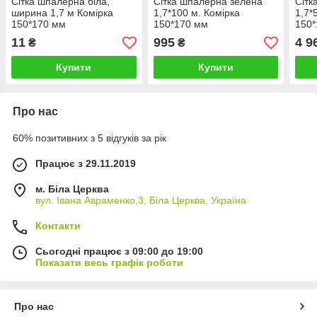
Сітка шпалерна біла,
Сітка шпалерна зелена
Сітк
ширина 1,7 м Комірка
1,7*100 м. Комірка
1,7*
150*170 мм
150*170 мм
150
11
995
4 9
₴
₴
Купити
Купити
Про нас
60% позитивних з 5 відгуків за рік
Працює з 29.11.2019
м. Біла Церква
вул. Івана Авраменко,3, Біла Церква, Україна
Контакти
Сьогодні працює з 09:00 до 19:00
Показати весь графік роботи
Про нас