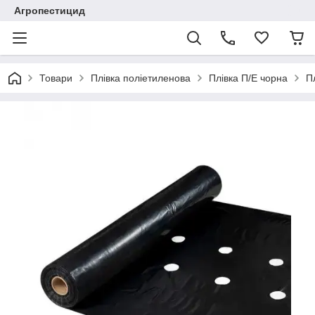
Агропестицид
Товари
Плівка поліетиленова
Плівка П/Е чорна
П