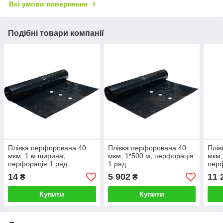
Всі умови повернення
Подібні товари компанії
Плівка перфорована 40
Плівка перфорована 40
Плів
мкм, 1 м ширина,
мкм, 1*500 м, перфорація
мкм,
перфорація 1 ряд
1 ряд
перф
14
5 902
11 
₴
₴
Купити
Купити