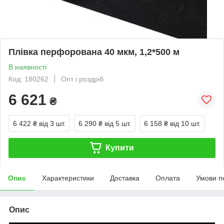
Плівка перфорована 40 мкм, 1,2*500 м
В наявності
Код: 180262
Опт і роздріб
6 621
₴
6 422 ₴
від 3 шт.
6 290 ₴
від 5 шт.
6 158 ₴
від 10 шт.
Купити
Опис
Характеристики
Доставка
Оплата
Умови п
Опис