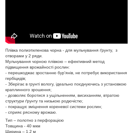
Плівка полиэтиленова чорна - для мульчування ґрунту, з
отворами у 2 ряди.
Mульчування чорною плівкою – ефективний метод
підвищення врожайності рослин:
- перешкоджає зростанню бур'янів, не потребує використання
гербіцидів;
- Зберігає в грунті вологу, ідеально поєднуючись з установкою
краплинного зрошення;
- дозволяє боротися з ущільненням, висиханням, втратою
структури ґрунту та низькою родючістю;
- покращує зміцнення кореневої системи рослин;
- сприяє рясному врожаю.
Тип – полотно з перфорацією
Товщина - 40 мкм
Ширина – 1,2 м