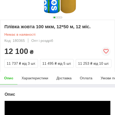
Плівка жовта 100 мкм, 12*50 м, 12 міс.
Немає в наявності
Код: 180365
Опт і роздріб
12 100
₴
11 737 ₴
від 3 шт.
11 495 ₴
від 5 шт.
11 253 ₴
від 10 шт.
Опис
Характеристики
Доставка
Оплата
Умови п
Опис