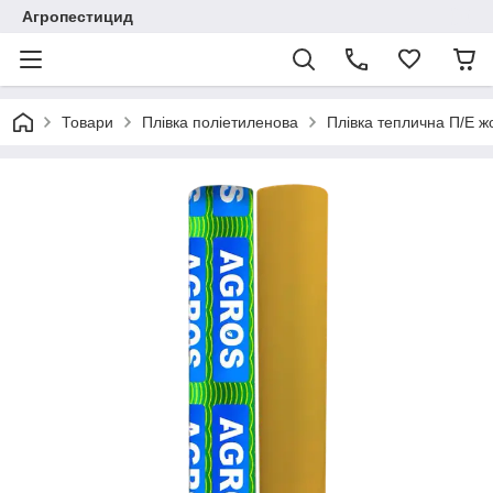
Агропестицид
Товари
Плівка поліетиленова
Плівка теплична П/Е жов