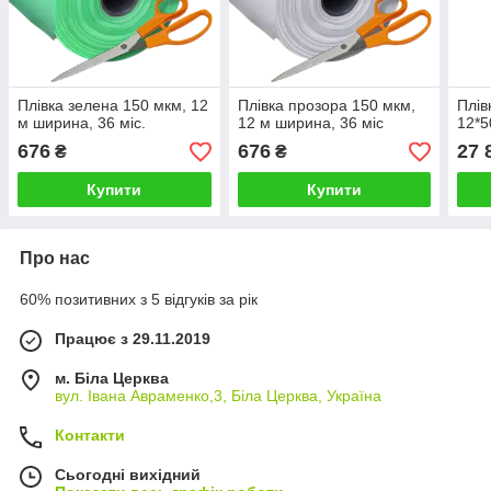
Плівка зелена 150 мкм, 12
Плівка прозора 150 мкм,
Плів
м ширина, 36 міс.
12 м ширина, 36 міс
12*5
676
676
27 
₴
₴
Купити
Купити
Про нас
60% позитивних з 5 відгуків за рік
Працює з 29.11.2019
м. Біла Церква
вул. Івана Авраменко,3, Біла Церква, Україна
Контакти
Сьогодні вихідний