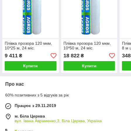
Плівка прозора 120 мкм,
Плівка прозора 120 мкм,
Плів
10*25 м, 24 міс.
10*50 м, 24 міс.
8 м 
9 411
18 822
348
₴
₴
Купити
Купити
Про нас
60% позитивних з 5 відгуків за рік
Працює з 29.11.2019
м. Біла Церква
вул. Івана Авраменко,3, Біла Церква, Україна