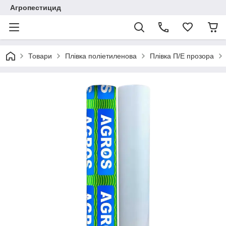
Агропестицид
Товари
Плівка поліетиленова
Плівка П/Е прозора