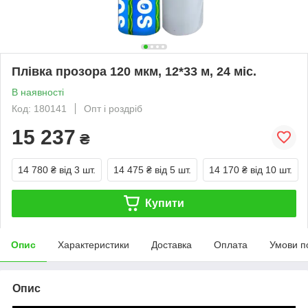
Плівка прозора 120 мкм, 12*33 м, 24 міс.
В наявності
Код: 180141
Опт і роздріб
15 237
₴
14 780 ₴
від 3 шт.
14 475 ₴
від 5 шт.
14 170 ₴
від 10 шт.
Купити
Опис
Характеристики
Доставка
Оплата
Умови п
Опис