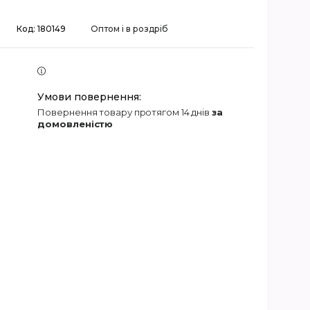
Код:
180149
Оптом і в роздріб
повернення товару протягом 14 днів
за
домовленістю