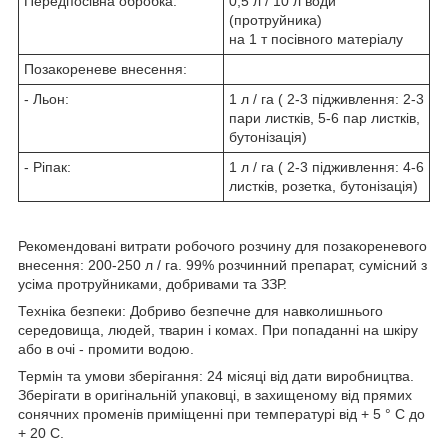
Передпосівна обробка:
0,5 л / 10 л води
(протруйника)
на 1 т посівного матеріалу
Позакореневе внесення:
- Льон:
1 л / га ( 2-3 підживлення: 2-3
пари листків, 5-6 пар листків,
бутонізація)
- Ріпак:
1 л / га ( 2-3 підживлення: 4-6
листків, розетка, бутонізація)
Рекомендовані витрати робочого розчину для позакореневого
внесення: 200-250 л / га. 99% розчинний препарат, сумісний з
усіма протруйниками, добривами та ЗЗР.
Техніка безпеки: Добриво безпечне для навколишнього
середовища, людей, тварин і комах. При попаданні на шкіру
або в очі - промити водою.
Термін та умови зберігання: 24 місяці від дати виробництва.
Зберігати в оригінальній упаковці, в захищеному від прямих
сонячних променів приміщенні при температурі від + 5 ° С до
+ 20 С.