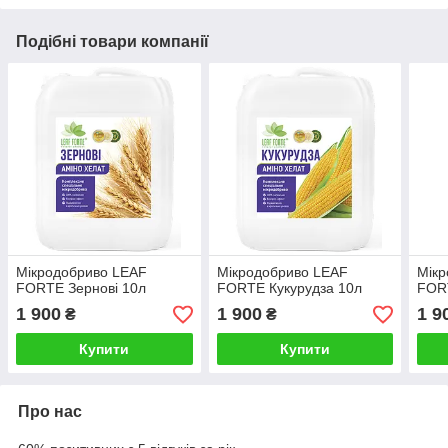
Подібні товари компанії
Мікродобриво LEAF
Мікродобриво LEAF
Мік
FORTE Зернові 10л
FORTE Кукурудза 10л
FORT
1 900
1 900
1 9
₴
₴
Купити
Купити
Про нас