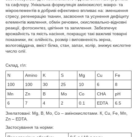
та сафлору. Унікальна формуляція амінокислот, макро- та
мікроелементів в добриві ефективно впливає на: зменшення
стресу, регенерацію тканин, засвоєння та усунення дефіциту
елементів живлення, обмін речовин, окислювально-відновні
реакції, фотосинтез, цвітіння та запилення. Забезпечує
врожайність та якість насіння, покращує такі важливі товарні
показники, як: олійність, розмір і виповненість зерна,
вологовіддача, вміст білка, стан, запах, колір, знижує кислотне
число олії.
Склад, г/л:
N
Amino
K
S
Mg
Cu
Fe
100
100
30
25
10
6
8
Mn
Zn
B
Mo
Co
CHA
рН
6
7
4
2
0.1
EDTA
6.5
Зхелатовані: Mg, B, Mo, Co – амінокислотами. К, Cu, Fe, Mn,
Zn – EDTA.
Застосування та норми: