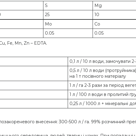
S
Mg
0
25
10
Mo
Co
0.05
0.05
Cu, Fe, Mn, Zn – EDTA.
0,1 л / 10 л води, замочувати 
0,5 л / 10 л води (протруйника
на 1 т посівного матеріалу
1 л / га 2-3 рази за період вегет
1 л / 100 л води в пролитий ґр
0,25 л / 1000 л + мінеральні д
озакореневого внесення: 300-500 л / га. 99% розчинний преп
шнього середовища, людей, тварин і комах. При попаданні на