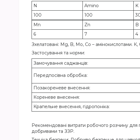
N
Amino
K
100
100
3
Mn
Zn
B
6
7
4
Зхелатовані: Mg, B, Mo, Co – амінокислотами. К, 
Застосування та норми:
Замочування саджанців:
Передпосівна обробка:
Позакореневе внесення:
Кореневе внесення:
Крапельне внесення, гідропоніка:
Рекомендовані витрати робочого розчину для п
добривами та ЗЗР.
Техніка безпеки: Добриво безпечне для навколи