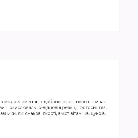
та мікроелементів в добриві ефективно впливає
ин, окислювально-відновні реакції, фотосинтез,
ники, як: смакові якості, вміст вітамінів, цукрів,