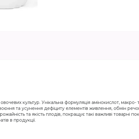
вочевих культур. Унікальна формуляція амінокислот, макро- 
воєння та усунення дефіциту елементів живлення, обмін речов
врожайність та якість плодів, покращує такі важливі товарні показ
атів в продукції.