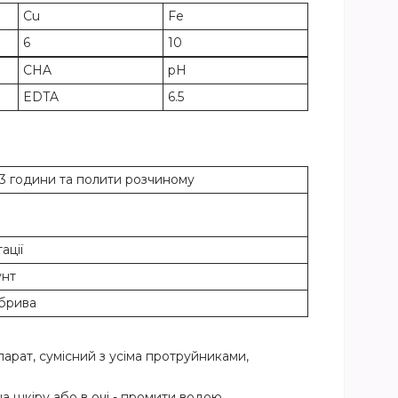
Cu
Fe
6
10
CHA
рН
EDTA
6.5
2-3 години та полити розчиному
)
ації
унт
обрива
арат, сумісний з усіма протруйниками,
 шкіру або в очі - промити водою.