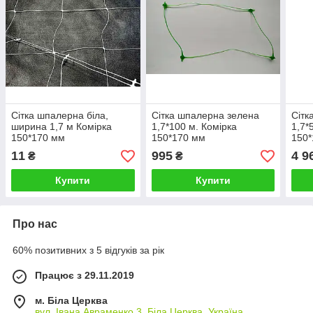
Сітка шпалерна біла,
Сітка шпалерна зелена
Сітк
ширина 1,7 м Комірка
1,7*100 м. Комірка
1,7*
150*170 мм
150*170 мм
150
11
995
4 9
₴
₴
Купити
Купити
Про нас
60% позитивних з 5 відгуків за рік
Працює з 29.11.2019
м. Біла Церква
вул. Івана Авраменко,3, Біла Церква, Україна